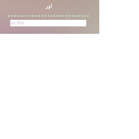
اور
थप सिक
कार्यक्रमहरू
डे केयर
उमेर - - ..
दयालु हेरचाह
उमेर - -।
स्कूल केयर बाहिर
उमेर 6 - १२
اور
थप विवरण