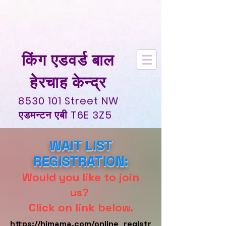
किंग एडवर्ड बाल
हेरचाह केन्द्र
8530 101
Street NW
एडमन्टन एबी
T6E 3Z5
WAIT LIST
REGISTRATION:
Would you like to join
us?
Click on link below.
https://himama.com/online_registr