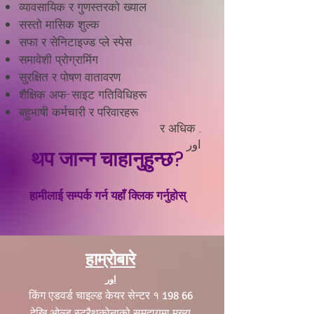
व्यावसायिक र गुणस्तरको ख्याल
सस्तो मासिक शुल्क
सफा र सेनिटाइज्ड प्ले स्पेस
समावेशी प्रोग्रामिंग
सुरक्षित र पोषण वातावरण
शैक्षिक अफ-साइट गतिविधिहरू
बहुभाषी कर्मचारी र परिवारहरू
र अधिक ...
اور
थप जान्न चाहानुहुन्छ?
हामीलाई सम्पर्क गर्न यहाँ क्लिक गर्नुहोस्
हाम्रोबारे
اور
किंग एडवर्ड चाइल्ड केयर सेन्टर १ 198 66
देखि ओल्ड स्ट्रैथकोनाको समुदायमा मुख्य