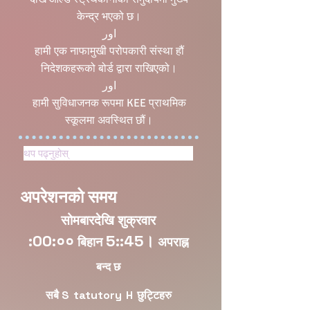
केन्द्र भएको छ।
اور
हामी एक नाफामुखी परोपकारी संस्था हौं
निदेशकहरूको बोर्ड द्वारा राखिएको।
اور
हामी सुविधाजनक रूपमा KEE प्राथमिक
स्कूलमा अवस्थित छौं।
थप पढ्नुहोस्
अपरेशनको समय
सोमबारदेखि शुक्रवार
:00:००
5::45।
बिहान
अपराह्न
बन्द छ
सबै S
tatutory
H
छुट्टिहरु